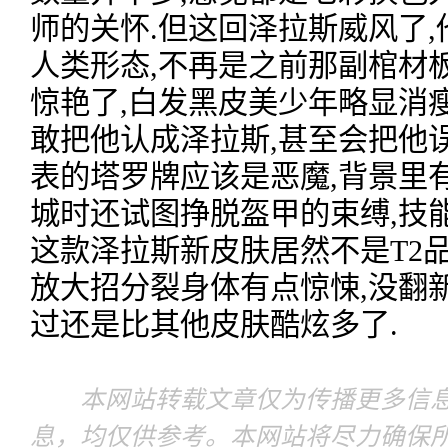
师的关怀.但这回泽拉斯威风了
人类形态,不再是之前那副棺材
惊艳了,白发黑皮美少年略显消
敢把他认成泽拉斯,甚至会把他误
表的塔罗牌应该是恶魔,背景里
城时还试图挣脱盔甲的束缚,技
这款泽拉斯新皮肤居然不是T2品
放大招分裂身体有点惊悚,没翻
过还是比其他皮肤酷炫多了.
本网站转载文章仅为传播更多信息
息，均仅供参考。本网站将尽力确保