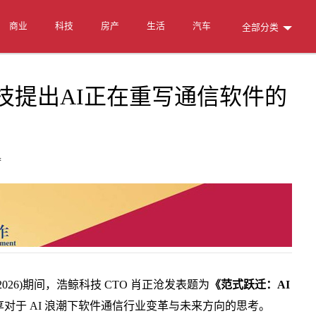
商业
科技
房产
生活
汽车
全部分类
科技提出AI正在重写通信软件的
梦
26)期间，浩鲸科技 CTO 肖正沧发表题为
《范式跃迁：AI
对于 AI 浪潮下软件通信行业变革与未来方向的思考。