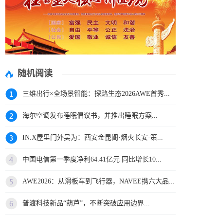
随机阅读
三维出行×全场景智能：探路生态2026AWE首秀...
海尔空调发布睡眠倡议书，并推出睡眠方案...
IN.X屋里门外吴为：西安金昆阁·烟火长安-策...
中国电信第一季度净利64.41亿元 同比增长10...
AWE2026：从滑板车到飞行器，NAVEE携六大品...
普渡科技新品“葫芦”，不断突破应用边界...