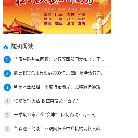
随机阅读
当周金融热点回顾：央行等四部门发布《关于...
股票ETF总规模跌破8000亿元 热门基金遭遇净...
明星基金经理一季度持仓曝光：张坤减持通策...
债基发行火热 权益类投资不香了？...
一季度11家险企“换帅”：因何而动？对公司...
监管逐一约谈！互联网保险中介机构现状大起...