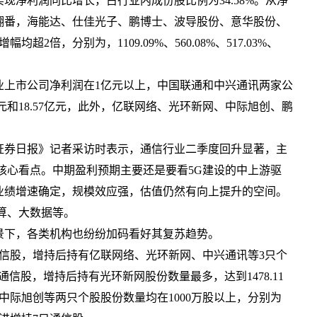
净利润同比增长，占行业内成份股比例为34.58%。从净
翻番，海能达、仕佳光子、鹏博士、波导股份、意华股份、
倍，分别为，1109.09%、560.08%、517.03%、
上市公司净利润在1亿元以上，中国联通和中兴通讯两家公
亿元和18.57亿元，此外，亿联网络、光环新网、中际旭创、鹏
券日报》记者采访时表示，通信行业二季度回升显著，主
核心看点。中期盈利预期主要还是要看5G建设的中上游驱
业绩增速确定，规模效应强，估值仍然有向上提升的空间。
算、大数据等。
下，各类机构也纷纷加码看好其复苏趋势。
股，增持后持有亿联网络、光环新网、中兴通讯等3只个
只通信股，增持后持有光环新网股份数量最多，达到1478.11
中际旭创等两只个股股份数量均在1000万股以上，分别为