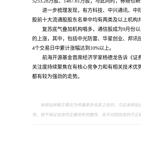
5253.28万股、1467.61万股；与此同时，券商
进一步梳理发现，有方科技、中兴通讯、中际
股前十大流通股股东名单中均有两类及以上机构
复苏底气叠加机构唱多，通信股成为9月份以来
的上涨，其中，包括中光防雷、华星创业、邦讯技
4个交易日中累计涨幅达到10%以上。
前海开源基金首席经济学家杨德龙告诉《证券
关注度持续聚焦在有核心竞争力和有相关技术优
都有较为强劲的走势。
本网站转载文章仅为传播更多信息之目的，凡在本网站出
性，但不保证信息的正确性和完整性，且不对因信息的不正