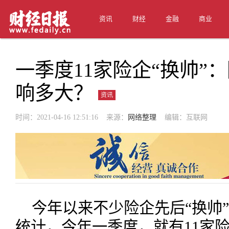
资讯
财经
金融
商业
一季度11家险企“换帅”
响多大？
资讯
时间：2021-04-16 12:51:16 来源：
网络整理
编辑：互联网
今年以来不少险企先后“换帅
统计，今年一季度，就有11家