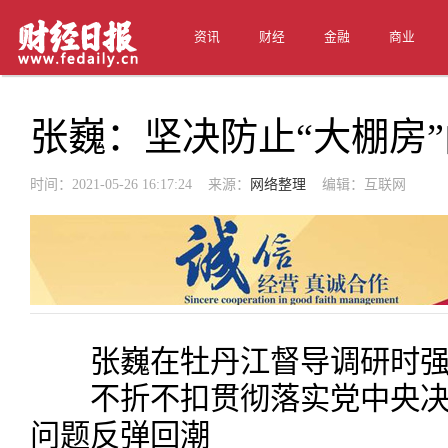
资讯
财经
金融
商业
张巍：坚决防止“大棚房
时间：2021-05-26 16:17:24 来源：
网络整理
编辑：互联网
张巍在牡丹江督导调研时强
不折不扣贯彻落实党中央决策
问题反弹回潮